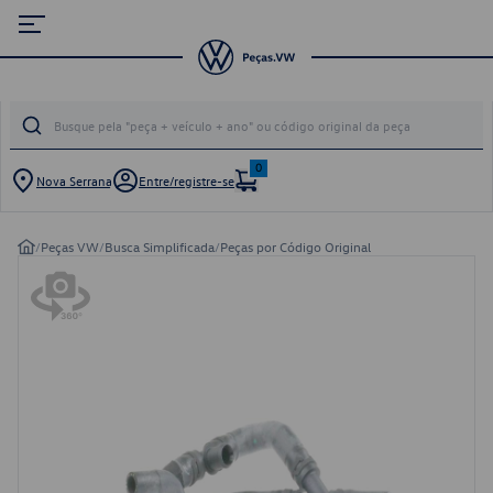
0
Nova Serrana
Entre/registre-se
/
Peças VW
/
Busca Simplificada
/
Peças por Código Original