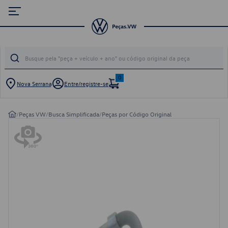
0
Nova Serrana
Entre/registre-se
/
Peças VW
/
Busca Simplificada
/
Peças por Código Original