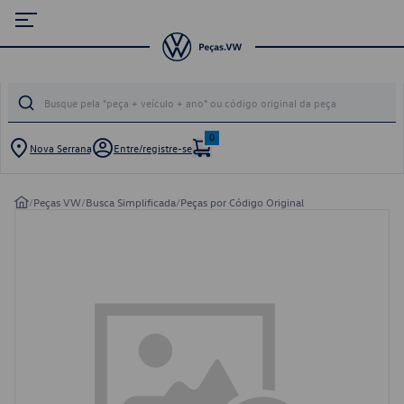
0
Nova Serrana
Entre/registre-se
/
Peças VW
/
Busca Simplificada
/
Peças por Código Original