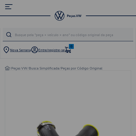
0
Nova Serrana
Entre/registre-se
/
Peças VW
/
Busca Simplificada
/
Peças por Código Original