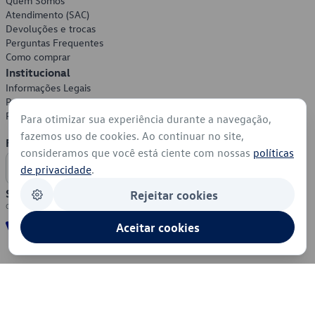
Quem Somos
Atendimento (SAC)
Devoluções e trocas
Perguntas Frequentes
Como comprar
Institucional
Informações Legais
Política de Privacidade
Política de Cookies
Para otimizar sua experiência durante a navegação,
fazemos uso de cookies. Ao continuar no site,
Formas de Pagamento
consideramos que você está ciente com nossas
políticas
de privacidade
.
Segurança
Rejeitar cookies
Aceitar cookies
© 2026 - Volkswagen do Brasil - Todos os direitos reservados