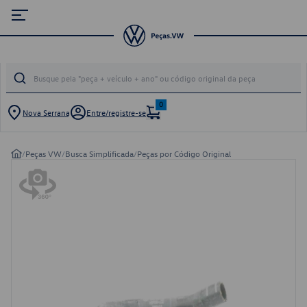
0
Nova Serrana
Entre/registre-se
/
Peças VW
/
Busca Simplificada
/
Peças por Código Original