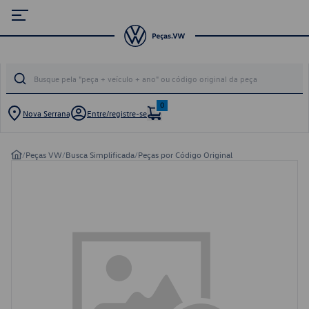
0
Nova Serrana
Entre/registre-se
/
Peças VW
/
Busca Simplificada
/
Peças por Código Original