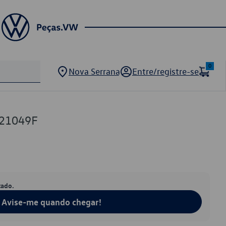
0
Nova Serrana
Entre/registre-se
121049F
tado.
Avise-me quando chegar!