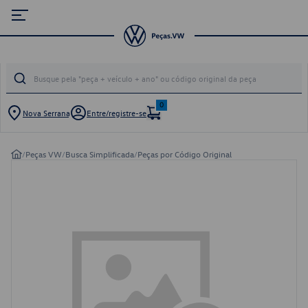
0
Nova Serrana
Entre/registre-se
/
Peças VW
/
Busca Simplificada
/
Peças por Código Original