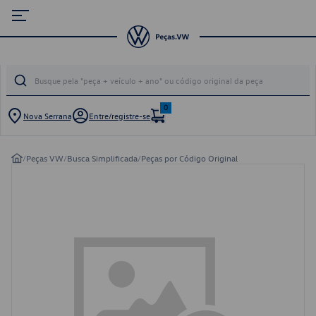
0
Nova Serrana
Entre/registre-se
/
Peças VW
/
Busca Simplificada
/
Peças por Código Original