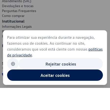
Atendimento (SAC)
Devoluções e trocas
Perguntas Frequentes
Como comprar
Institucional
Informações Legais
Política de Privacidade
Política de Cookies
Para otimizar sua experiência durante a navegação,
fazemos uso de cookies. Ao continuar no site,
Formas de Pagamento
consideramos que você está ciente com nossas
políticas
de privacidade
.
Segurança
Rejeitar cookies
Aceitar cookies
© 2026 - Volkswagen do Brasil - Todos os direitos reservados