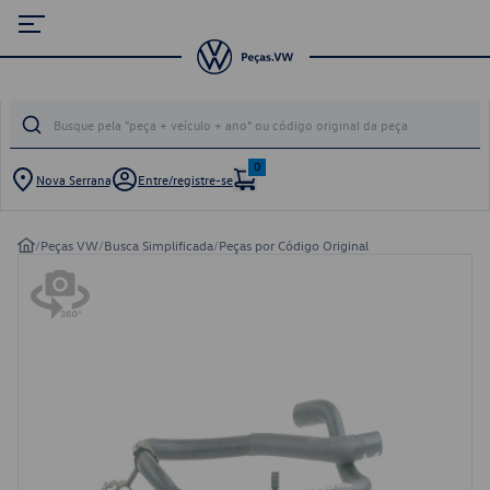
0
Nova Serrana
Entre/registre-se
/
Peças VW
/
Busca Simplificada
/
Peças por Código Original