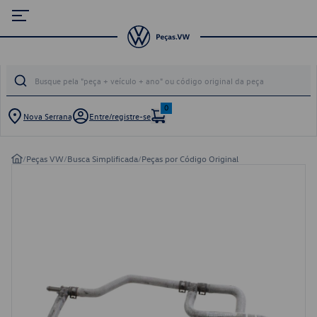
0
Nova Serrana
Entre/registre-se
/
Peças VW
/
Busca Simplificada
/
Peças por Código Original