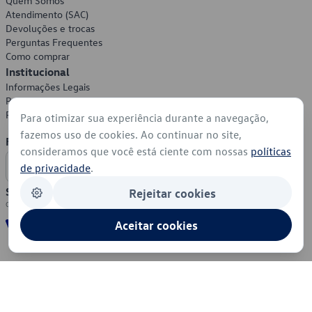
Quem Somos
Atendimento (SAC)
Devoluções e trocas
Perguntas Frequentes
Como comprar
Institucional
Informações Legais
Política de Privacidade
Política de Cookies
Para otimizar sua experiência durante a navegação,
fazemos uso de cookies. Ao continuar no site,
Formas de Pagamento
consideramos que você está ciente com nossas
políticas
de privacidade
.
Segurança
Rejeitar cookies
Aceitar cookies
© 2026 - Volkswagen do Brasil - Todos os direitos reservados