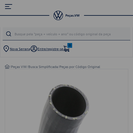
0
Nova Serrana
Entre/registre-se
/
Peças VW
/
Busca Simplificada
/
Peças por Código Original