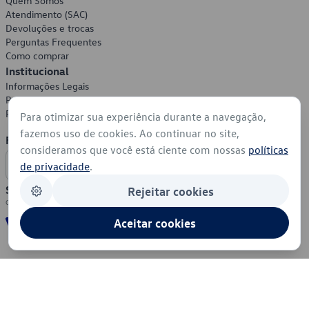
Quem Somos
Atendimento (SAC)
Devoluções e trocas
Perguntas Frequentes
Como comprar
Institucional
Informações Legais
Política de Privacidade
Política de Cookies
Para otimizar sua experiência durante a navegação,
fazemos uso de cookies. Ao continuar no site,
Formas de Pagamento
consideramos que você está ciente com nossas
políticas
de privacidade
.
Segurança
Rejeitar cookies
Aceitar cookies
© 2026 - Volkswagen do Brasil - Todos os direitos reservados