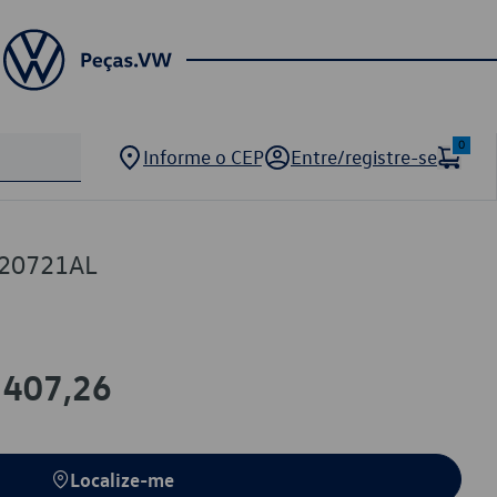
0
Informe o CEP
Entre/registre-se
820721AL
 407,26
Localize-me