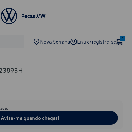
0
Nova Serrana
Entre/registre-se
423893H
tado.
Avise-me quando chegar!