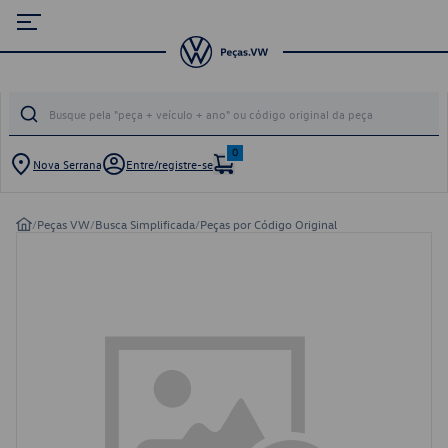
0
Nova Serrana
Entre/registre-se
/
Peças VW
/
Busca Simplificada
/
Peças por Código Original