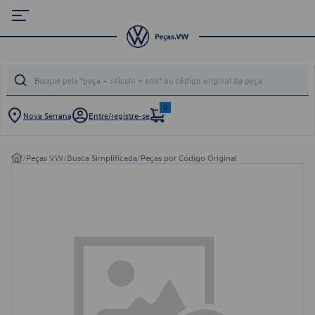
0
Nova Serrana
Entre/registre-se
/
Peças VW
/
Busca Simplificada
/
Peças por Código Original