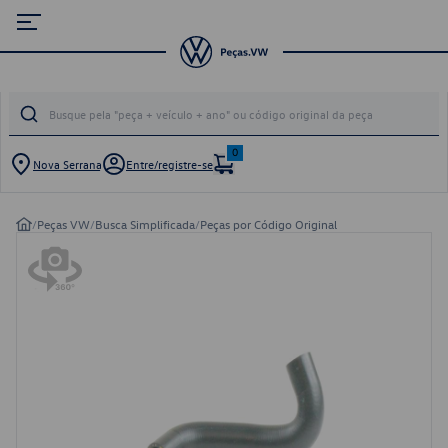
0
Nova Serrana
Entre/registre-se
/
Peças VW
/
Busca Simplificada
/
Peças por Código Original