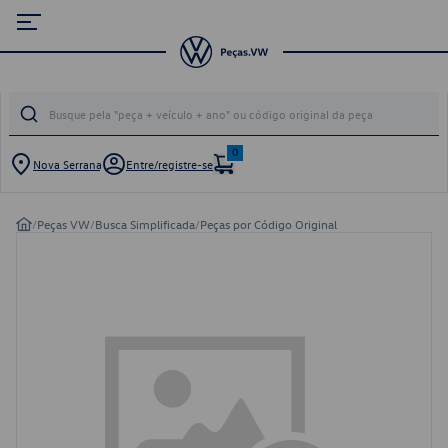
0
Nova Serrana
Entre/registre-se
/
Peças VW
/
Busca Simplificada
/
Peças por Código Original