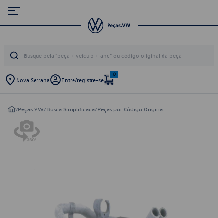
0
Nova Serrana
Entre/registre-se
/
Peças VW
/
Busca Simplificada
/
Peças por Código Original