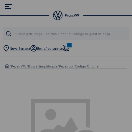
0
Nova Serrana
Entre/registre-se
/
Peças VW
/
Busca Simplificada
/
Peças por Código Original