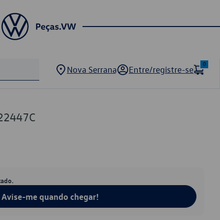
0
Nova Serrana
Entre/registre-se
22447C
tado.
Avise-me quando chegar!