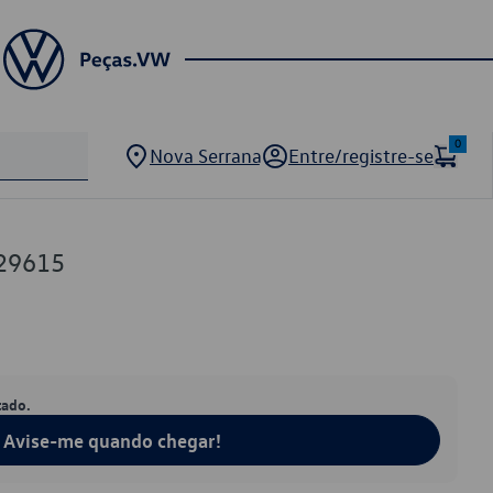
0
Nova Serrana
Entre/registre-se
29615
tado.
Avise-me quando chegar!