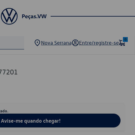
0
Nova Serrana
Entre/registre-se
77201
tado.
Avise-me quando chegar!