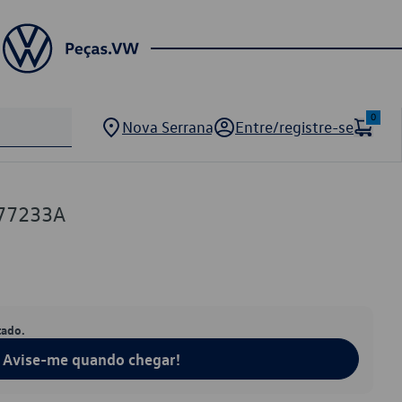
0
Nova Serrana
Entre/registre-se
77233A
tado.
Avise-me quando chegar!