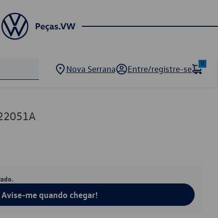
0
Nova Serrana
Entre/registre-se
22051A
tado.
Avise-me quando chegar!