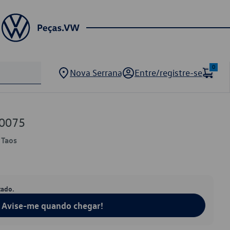
0
Nova Serrana
Entre/registre-se
0075
 Taos
tado.
Avise-me quando chegar!