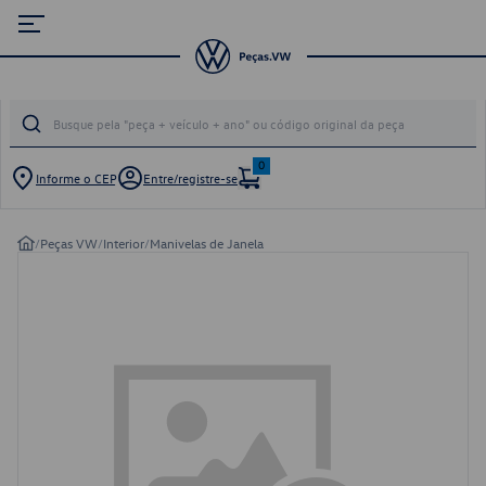
0
Informe o CEP
Entre/registre-se
/
Peças VW
/
Interior
/
Manivelas de Janela