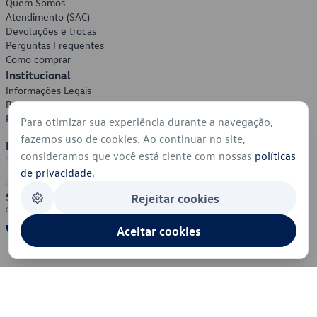
Quem Somos
Atendimento (SAC)
Devoluções e trocas
Perguntas Frequentes
Como comprar
Institucional
Informações Legais
Política de Privacidade
Política de Cookies
Para otimizar sua experiência durante a navegação,
fazemos uso de cookies. Ao continuar no site,
Formas de Pagamento
consideramos que você está ciente com nossas
políticas
de privacidade
.
Segurança
Rejeitar cookies
Aceitar cookies
© 2026 - Volkswagen do Brasil - Todos os direitos reservados