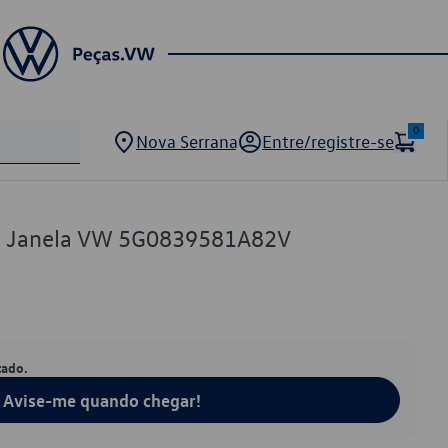
0
Nova Serrana
Entre/registre-se
de Janela VW 5G0839581A82V
tado.
Avise-me quando chegar!