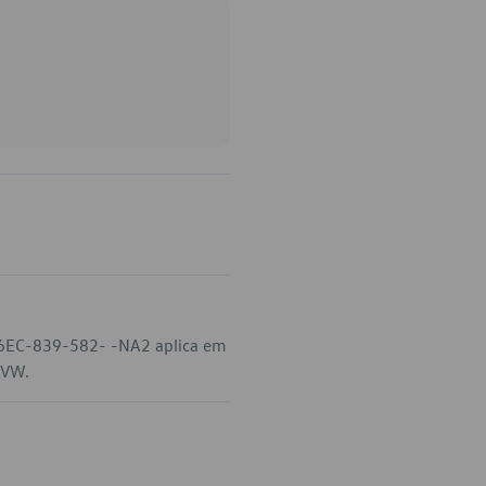
o 6EC-839-582- -NA2 aplica em
 VW.