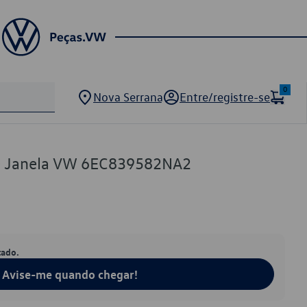
0
Nova Serrana
Entre/registre-se
de Janela VW 6EC839582NA2
tado.
Avise-me quando chegar!