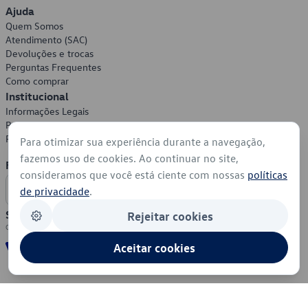
Ajuda
Quem Somos
Atendimento (SAC)
Devoluções e trocas
Perguntas Frequentes
Como comprar
Institucional
Informações Legais
Política de Privacidade
Política de Cookies
Para otimizar sua experiência durante a navegação,
fazemos uso de cookies. Ao continuar no site,
Formas de Pagamento
consideramos que você está ciente com nossas
políticas
de privacidade
.
Segurança
Rejeitar cookies
Aceitar cookies