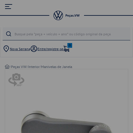
0
Nova Serrana
Entre/registre-se
/
Peças VW
/
Interior
/
Manivelas de Janela