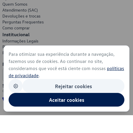
Quem Somos
Atendimento (SAC)
Devoluções e trocas
Perguntas Frequentes
Como comprar
Institucional
Informações Legais
Política de Privacidade
Política de Cookies
Para otimizar sua experiência durante a navegação,
fazemos uso de cookies. Ao continuar no site,
Formas de Pagamento
consideramos que você está ciente com nossas
políticas
de privacidade
.
Segurança
Rejeitar cookies
Aceitar cookies
© 2026 - Volkswagen do Brasil - Todos os direitos reservados