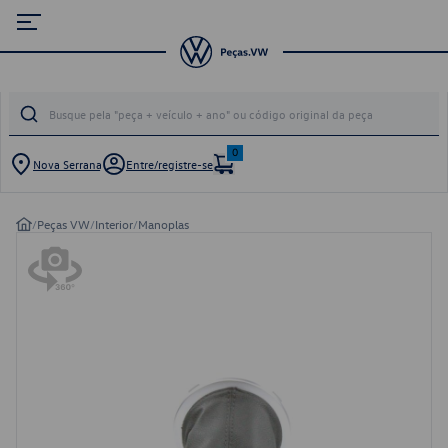
0
Nova Serrana
Entre/registre-se
/
Peças VW
/
Interior
/
Manoplas