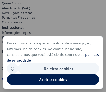
Quem Somos
Atendimento (SAC)
Devoluções e trocas
Perguntas Frequentes
Como comprar
Institucional
Informações Legais
Política de Privacidade
Política de Cookies
Para otimizar sua experiência durante a navegação,
fazemos uso de cookies. Ao continuar no site,
Formas de Pagamento
consideramos que você está ciente com nossas
políticas
de privacidade
.
Segurança
Rejeitar cookies
Aceitar cookies
© 2026 - Volkswagen do Brasil - Todos os direitos reservados