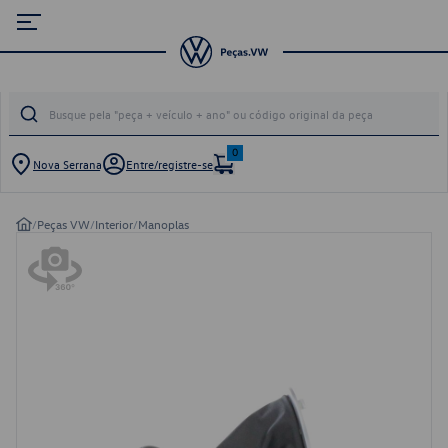
0
Nova Serrana
Entre/registre-se
/
Peças VW
/
Interior
/
Manoplas