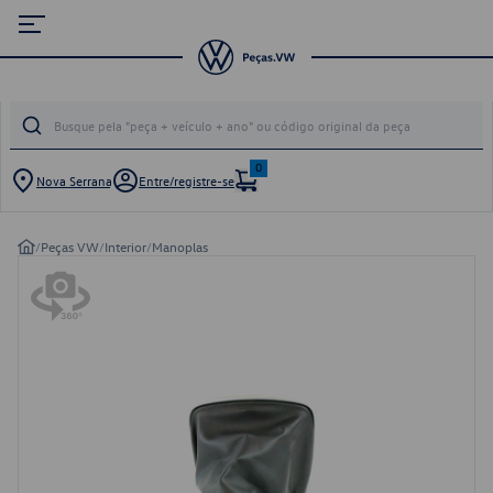
0
Nova Serrana
Entre/registre-se
/
Peças VW
/
Interior
/
Manoplas