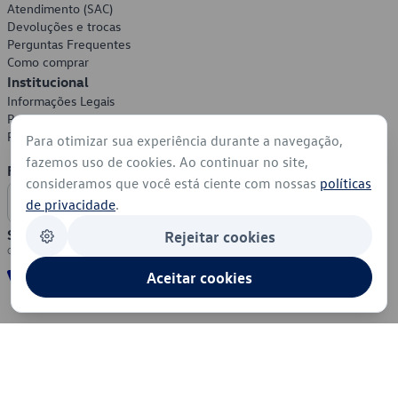
Atendimento (SAC)
Devoluções e trocas
Perguntas Frequentes
Como comprar
Institucional
Informações Legais
Política de Privacidade
Política de Cookies
Para otimizar sua experiência durante a navegação,
fazemos uso de cookies. Ao continuar no site,
Formas de Pagamento
consideramos que você está ciente com nossas
políticas
de privacidade
.
Segurança
Rejeitar cookies
Aceitar cookies
© 2026 - Volkswagen do Brasil - Todos os direitos reservados