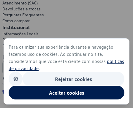
Atendimento (SAC)
Devoluções e trocas
Perguntas Frequentes
Como comprar
Institucional
Informações Legais
Política de Privacidade
Política de Cookies
Para otimizar sua experiência durante a navegação,
fazemos uso de cookies. Ao continuar no site,
Formas de Pagamento
consideramos que você está ciente com nossas
políticas
de privacidade
.
Segurança
Rejeitar cookies
Aceitar cookies
© 2026 - Volkswagen do Brasil - Todos os direitos reservados