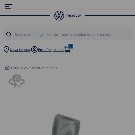
0
Nova Serrana
Entre/registre-se
/
Peças VW
/
Interior
/
Manoplas