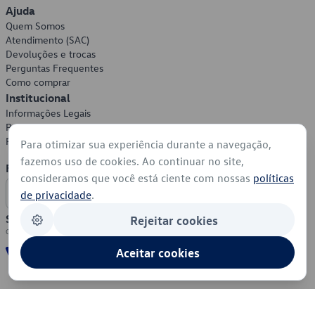
Ajuda
Quem Somos
Atendimento (SAC)
Devoluções e trocas
Perguntas Frequentes
Como comprar
Institucional
Informações Legais
Política de Privacidade
Política de Cookies
Para otimizar sua experiência durante a navegação,
fazemos uso de cookies. Ao continuar no site,
Formas de Pagamento
consideramos que você está ciente com nossas
políticas
de privacidade
.
Segurança
Rejeitar cookies
Aceitar cookies