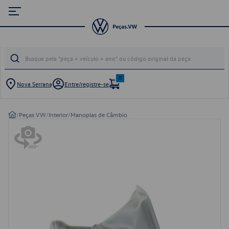
0
Nova Serrana
Entre/registre-se
/
Peças VW
/
Interior
/
Manoplas de Câmbio