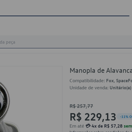
Manopla de Alavan
Compatibilidade:
Fox, SpaceF
Unidade de venda:
Unitário(a)
R$ 257,77
R$ 229,13
-11% O
Em até
💳 4x de R$ 57,28
sem 