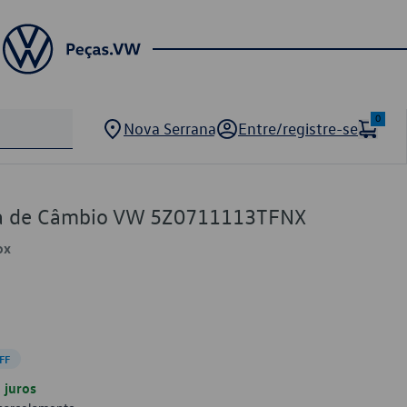
0
Nova Serrana
Entre/registre-se
ca de Câmbio VW 5Z0711113TFNX
ox
FF
juros