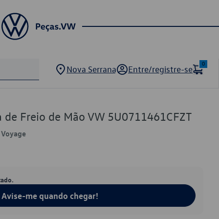
0
Nova Serrana
Entre/registre-se
a de Freio de Mão VW 5U0711461CFZT
, Voyage
tado.
Avise-me quando chegar!