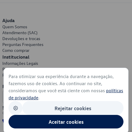
Ajuda
Quem Somos
Atendimento (SAC)
Devoluções e trocas
Perguntas Frequentes
Como comprar
Institucional
Informações Legais
Política de Privacidade
Política de Cookies
Para otimizar sua experiência durante a navegação,
fazemos uso de cookies. Ao continuar no site,
Formas de Pagamento
consideramos que você está ciente com nossas
políticas
de privacidade
.
Segurança
Rejeitar cookies
Aceitar cookies