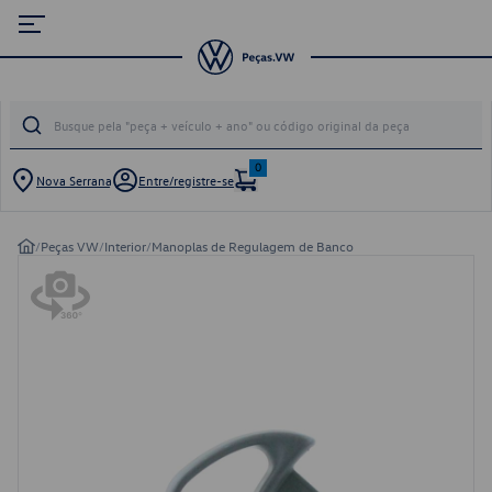
0
Nova Serrana
Entre/registre-se
/
Peças VW
/
Interior
/
Manoplas de Regulagem de Banco