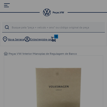
0
Nova Serrana
Entre/registre-se
/
Peças VW
/
Interior
/
Manoplas de Regulagem de Banco