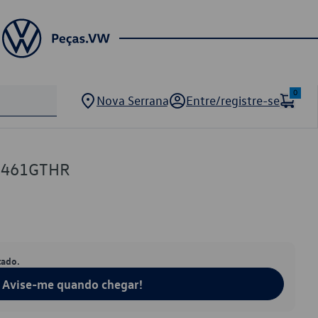
0
Nova Serrana
Entre/registre-se
1461GTHR
tado.
Avise-me quando chegar!