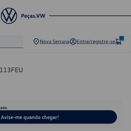
0
Nova Serrana
Entre/registre-se
1113FEU
tado.
Avise-me quando chegar!