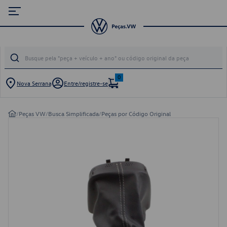
0
Nova Serrana
Entre/registre-se
/
Peças VW
/
Busca Simplificada
/
Peças por Código Original