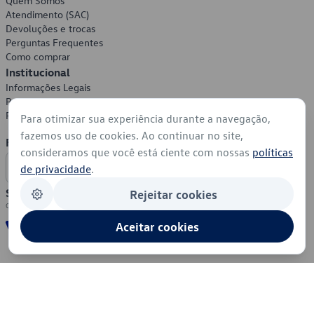
Quem Somos
Atendimento (SAC)
Devoluções e trocas
Perguntas Frequentes
Como comprar
Institucional
Informações Legais
Política de Privacidade
Política de Cookies
Para otimizar sua experiência durante a navegação,
fazemos uso de cookies. Ao continuar no site,
Formas de Pagamento
consideramos que você está ciente com nossas
políticas
de privacidade
.
Segurança
Rejeitar cookies
Aceitar cookies
© 2026 - Volkswagen do Brasil - Todos os direitos reservados