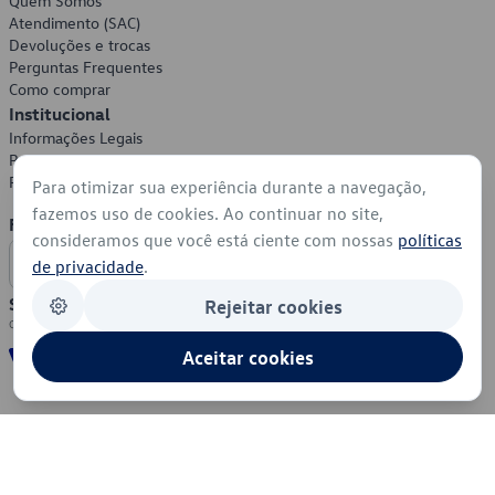
Quem Somos
Atendimento (SAC)
Devoluções e trocas
Perguntas Frequentes
Como comprar
Institucional
Informações Legais
Política de Privacidade
Política de Cookies
Para otimizar sua experiência durante a navegação,
fazemos uso de cookies. Ao continuar no site,
Formas de Pagamento
consideramos que você está ciente com nossas
políticas
de privacidade
.
Segurança
Rejeitar cookies
Aceitar cookies
© 2026 - Volkswagen do Brasil - Todos os direitos reservados