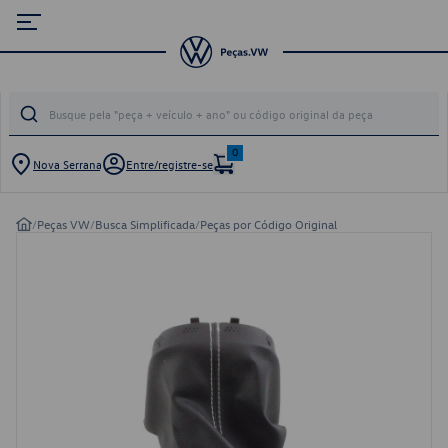
0
Nova Serrana
Entre/registre-se
/
Peças VW
/
Busca Simplificada
/
Peças por Código Original