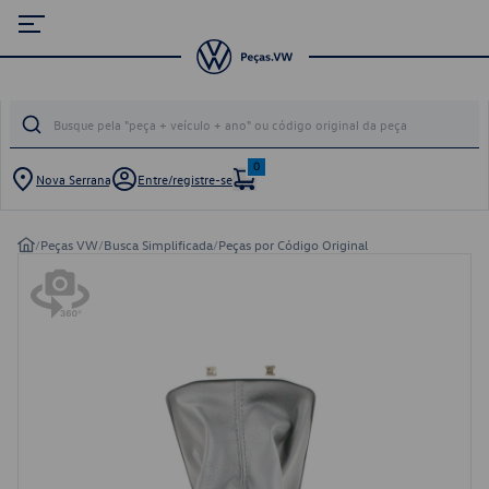
0
Nova Serrana
Entre/registre-se
/
Peças VW
/
Busca Simplificada
/
Peças por Código Original