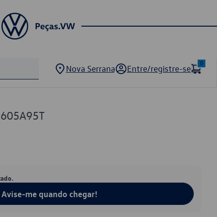
0
Nova Serrana
Entre/registre-se
1605A95T
tado.
Avise-me quando chegar!