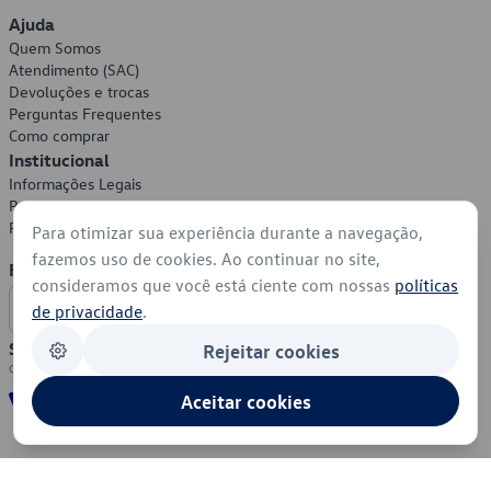
Ajuda
Quem Somos
Atendimento (SAC)
Devoluções e trocas
Perguntas Frequentes
Como comprar
Institucional
Informações Legais
Política de Privacidade
Política de Cookies
Para otimizar sua experiência durante a navegação,
fazemos uso de cookies. Ao continuar no site,
Formas de Pagamento
consideramos que você está ciente com nossas
políticas
de privacidade
.
Segurança
Rejeitar cookies
Aceitar cookies