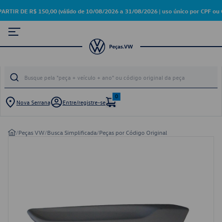
 DE R$ 150,00 (válido de 10/08/2026 a 31/08/2026 | uso único por CPF ou C
0
Nova Serrana
Entre/registre-se
/
Peças VW
/
Busca Simplificada
/
Peças por Código Original