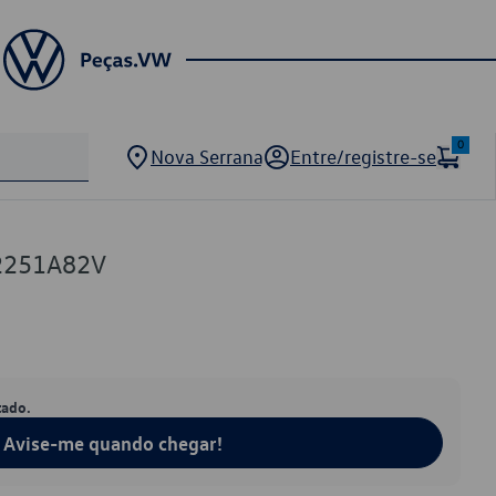
0
Nova Serrana
Entre/registre-se
2251A82V
tado.
Avise-me quando chegar!