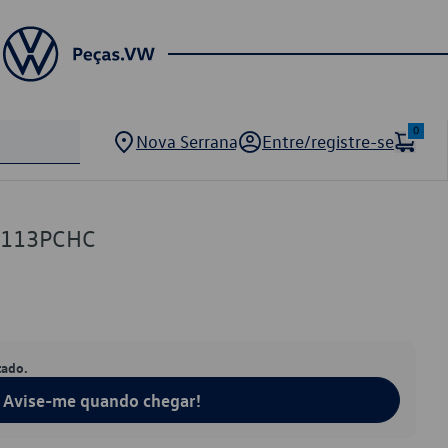
0
Nova Serrana
Entre/registre-se
1113PCHC
tado.
Avise-me quando chegar!