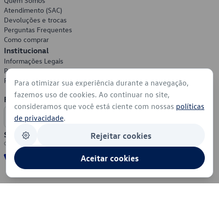
Quem Somos
Atendimento (SAC)
Devoluções e trocas
Perguntas Frequentes
Como comprar
Institucional
Informações Legais
Política de Privacidade
Política de Cookies
Para otimizar sua experiência durante a navegação,
fazemos uso de cookies. Ao continuar no site,
Formas de Pagamento
consideramos que você está ciente com nossas
políticas
de privacidade
.
Segurança
Rejeitar cookies
Aceitar cookies
© 2026 - Volkswagen do Brasil - Todos os direitos reservados