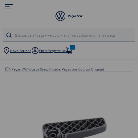
0
Nova Serrana
Entre/registre-se
/
Peças VW
/
Busca Simplificada
/
Peças por Código Original