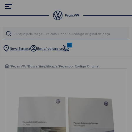
0
Nova Serrana
Entre/registre-se
/
Peças VW
/
Busca Simplificada
/
Peças por Código Original