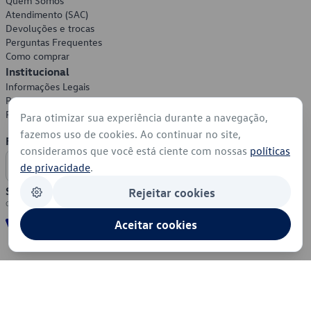
Quem Somos
Atendimento (SAC)
Devoluções e trocas
Perguntas Frequentes
Como comprar
Institucional
Informações Legais
Política de Privacidade
Política de Cookies
Para otimizar sua experiência durante a navegação,
fazemos uso de cookies. Ao continuar no site,
Formas de Pagamento
consideramos que você está ciente com nossas
políticas
de privacidade
.
Segurança
Rejeitar cookies
Aceitar cookies
© 2026 - Volkswagen do Brasil - Todos os direitos reservados